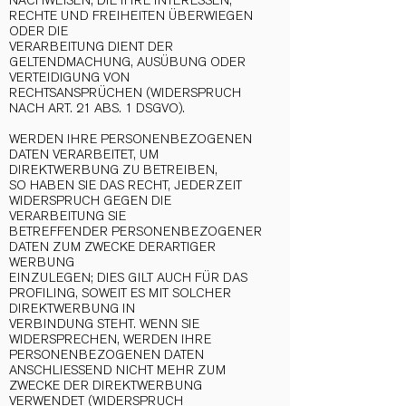
NACHWEISEN, DIE IHRE INTERESSEN,
RECHTE UND FREIHEITEN ÜBERWIEGEN
ODER DIE
VERARBEITUNG DIENT DER
GELTENDMACHUNG, AUSÜBUNG ODER
VERTEIDIGUNG VON
RECHTSANSPRÜCHEN (WIDERSPRUCH
NACH ART. 21 ABS. 1 DSGVO).
WERDEN IHRE PERSONENBEZOGENEN
DATEN VERARBEITET, UM
DIREKTWERBUNG ZU BETREIBEN,
SO HABEN SIE DAS RECHT, JEDERZEIT
WIDERSPRUCH GEGEN DIE
VERARBEITUNG SIE
BETREFFENDER PERSONENBEZOGENER
DATEN ZUM ZWECKE DERARTIGER
WERBUNG
EINZULEGEN; DIES GILT AUCH FÜR DAS
PROFILING, SOWEIT ES MIT SOLCHER
DIREKTWERBUNG IN
VERBINDUNG STEHT. WENN SIE
WIDERSPRECHEN, WERDEN IHRE
PERSONENBEZOGENEN DATEN
ANSCHLIESSEND NICHT MEHR ZUM
ZWECKE DER DIREKTWERBUNG
VERWENDET (WIDERSPRUCH